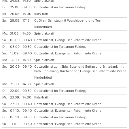
Mo.
24.08.
14.30
Spielplatzkafi
Di.
25.08.
09.30
Gottesdienst im Tertianum Feldegg
Mi.
26.08.
14.00
Kids-Träff
Sa.
29.08.
17.15
GoDi am Samstag mit Worshipband und Team
Kinderhüeti
Mo.
31.08.
14.30
Spielplatzkafi
So.
06.09.
09.40
Gottesdienst, Evangelisch Reformierte Kirche
Di.
08.09.
09.30
Gottesdienst im Tertianum Feldegg
So.
13.09.
09.40
Gottesdienst, Evangelisch Reformierte Kirche
Mo.
14.09.
14.30
Spielplatzkafi
So.
20.09.
09.40
Gottesdienst zum Eidg. Buss- und Bettag und Erntedank mit
kath. und evang. Kirchenchor, Evangelisch Reformierte Kirche
Kinderhüeti
Mo.
21.09.
14.30
Spielplatzkafi
Di.
22.09.
09.30
Gottesdienst im Tertianum Feldegg
Mi.
23.09.
14.00
Kids-Träff
So.
27.09.
09.40
Gottesdienst, Evangelisch Reformierte Kirche
So.
04.10.
09.40
Gottesdienst, Evangelisch Reformierte Kirche
Di.
06.10.
09.30
Gottesdienst im Tertianum Feldegg
So.
11.10.
09.40
Gottesdienst, Evangelisch Reformierte Kirche