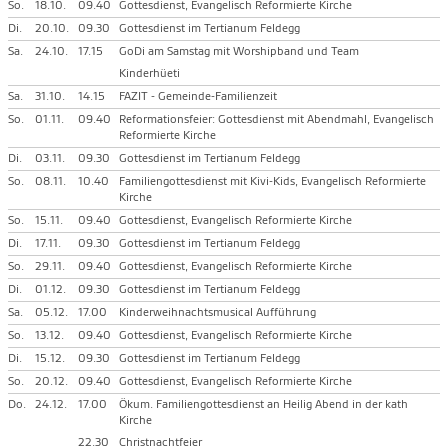
So.
18.10.
09.40
Gottesdienst, Evangelisch Reformierte Kirche
Di.
20.10.
09.30
Gottesdienst im Tertianum Feldegg
Sa.
24.10.
17.15
GoDi am Samstag mit Worshipband und Team
Kinderhüeti
Sa.
31.10.
14.15
FAZIT - Gemeinde-Familienzeit
So.
01.11.
09.40
Reformationsfeier: Gottesdienst mit Abendmahl, Evangelisch
Reformierte Kirche
Di.
03.11.
09.30
Gottesdienst im Tertianum Feldegg
So.
08.11.
10.40
Familiengottesdienst mit Kivi-Kids, Evangelisch Reformierte
Kirche
So.
15.11.
09.40
Gottesdienst, Evangelisch Reformierte Kirche
Di.
17.11.
09.30
Gottesdienst im Tertianum Feldegg
So.
29.11.
09.40
Gottesdienst, Evangelisch Reformierte Kirche
Di.
01.12.
09.30
Gottesdienst im Tertianum Feldegg
Sa.
05.12.
17.00
Kinderweihnachtsmusical Aufführung
So.
13.12.
09.40
Gottesdienst, Evangelisch Reformierte Kirche
Di.
15.12.
09.30
Gottesdienst im Tertianum Feldegg
So.
20.12.
09.40
Gottesdienst, Evangelisch Reformierte Kirche
Do.
24.12.
17.00
Ökum. Familiengottesdienst an Heilig Abend in der kath
Kirche
22.30
Christnachtfeier