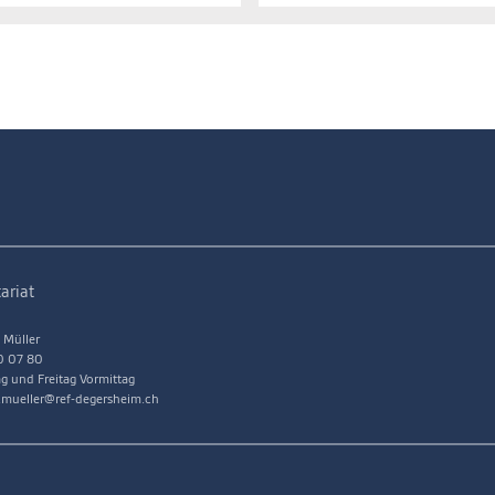
ariat
 Müller
0 07 80
g und Freitag Vormittag
a.mueller@ref-degersheim.ch