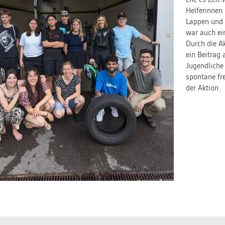
ehe es Zeit 
Helferinnen
Lappen und 
war auch ei
Durch die A
ein Beitrag 
Jugendliche
spontane fre
der Aktion.