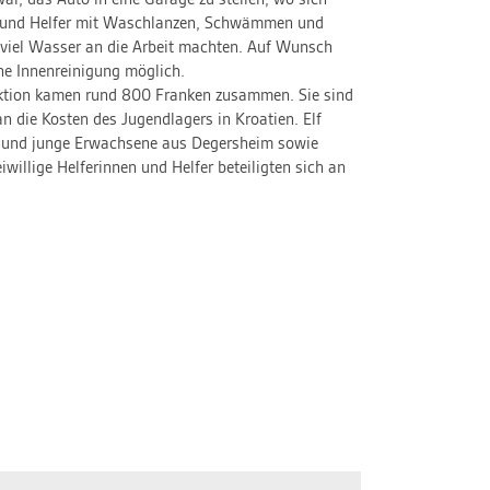
war, das Auto in eine Garage zu stellen, wo sich
 und Helfer mit Waschlanzen, Schwämmen und
viel Wasser an die Arbeit machten. Auf Wunsch
ne Innenreinigung möglich.
ktion kamen rund 800 Franken zusammen. Sie sind
an die Kosten des Jugendlagers in Kroatien. Elf
 und junge Erwachsene aus Degersheim sowie
iwillige Helferinnen und Helfer beteiligten sich an