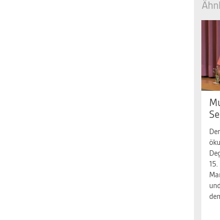
Ähnl
Mu
Se
Der
öku
Deg
15.
Mar
und
dem