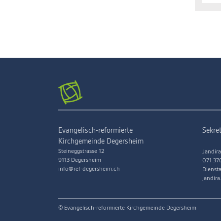
Evangelisch-reformierte
Sekret
Kirchgemeinde Degersheim
Steineggstrasse 12
Jandira
9113 Degersheim
071 37
info@ref-degersheim.ch
Diensta
jandir
© Evangelisch-reformierte Kirchgemeinde Degersheim