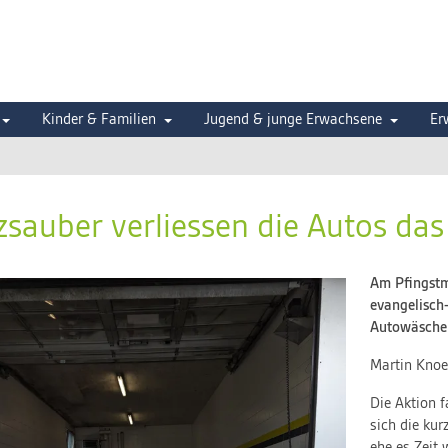
Kinder & Familien
Jugend & junge Erwachsene
Er
tzsauber verliessen die Autos das
Am Pfingstm
evangelisch
Autowäsche
Martin Knoe
Die Aktion 
sich die kur