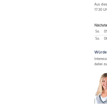
Aus dies
17.30 Uh
Nächste
So.
0
So.
08
Würdes
Interess
dabei zu