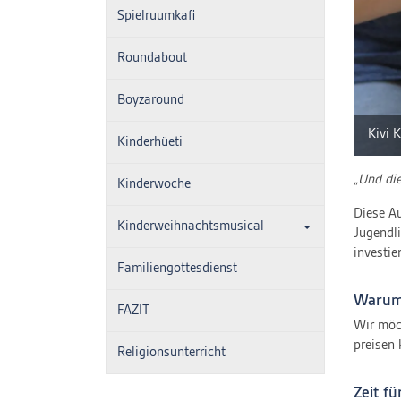
Spielruumkafi
Roundabout
Boyzaround
Kivi 
Kinderhüeti
„Und die
Kinderwoche
Diese Au
Kinderweihnachtsmusical
Jugendli
investie
Familiengottesdienst
Waru
FAZIT
Wir möc
preisen
Religionsunterricht
Zeit fü