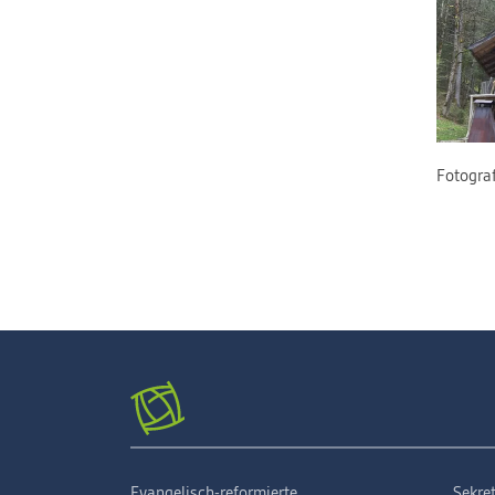
Fotograf
Evangelisch-reformierte
Sekret