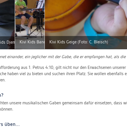
Kivi Kids Band
(
Foto: C. Bleisch
Kivi Kids Geige
)
(
Foto: C. Bleisch
)
Kids Djembe
(
Foto: C. Bleisch
)
net einander, ein jeglicher mit der Gabe, die er empfangen hat, als di
fforderung aus 1. Petrus 4:10, gilt nicht nur den Erwachsenen unsere
che haben viel zu bieten und suchen ihren Platz. Sie wollen ebenfalls 
ren.
m?
hten unsere musikalischen Gaben gemeinsam dafür einsetzen, dass wir
 können.
rs üben...