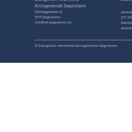
Kirchgemeinde Degersheim
Steineggstrasse 12
Jandira
9113 Degersheim
071 37
info@ref-degersheim.ch
Diensta
jandir
© Evangelisch-reformierte Kirchgemeinde Degersheim