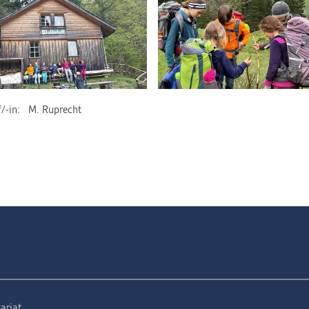
/-in
M. Ruprecht
ariat