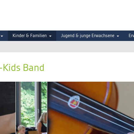
Kinder & Familien
Jugend & junge Erwachsene
Er
i-Kids Band