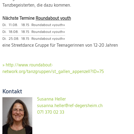
Tanzbegeisterten, die dazu kommen.
Nächste Termine
Roundabout youth
Di.
11.08.
18.15
Roundabout «youth»
Di.
18.08.
18.15
Roundabout «youth»
Di.
25.08.
18.15
Roundabout «youth»
eine Streetdance Gruppe für Teenagerinnen von 12-20 Jahren
» http://www.roundabout-
network.org/tanzgruppen/st_gallen_appenzell?ID=75
Kontakt
Susanna Heller
susanna.heller@ref-degersheim.ch
071 370 02 33