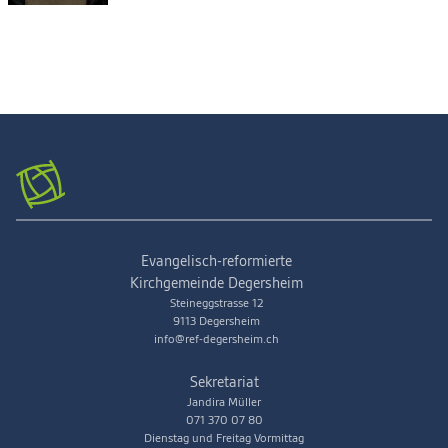
Evangelisch-reformierte
Kirchgemeinde Degersheim
Steineggstrasse 12
9113 Degersheim
info@ref-degersheim.ch
Sekretariat
Jandira Müller
071 370 07 80
Dienstag und Freitag Vormittag