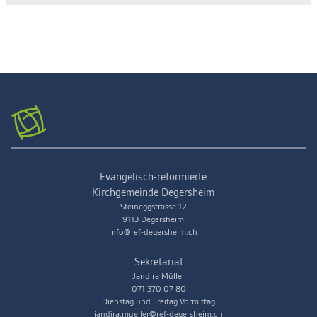
Evangelisch-reformierte
Kirchgemeinde Degersheim
Steineggstrasse 12
9113 Degersheim
info@ref-degersheim.ch
Sekretariat
Jandira Müller
071 370 07 80
Dienstag und Freitag Vormittag
jandira.mueller@ref-degersheim.ch