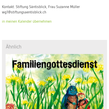
Kontakt:
Stiftung Säntisblick, Frau Suzanne Müller
wg1@stiftungsaentisblick.ch
in meinen Kalender übernehmen
Ähnlich