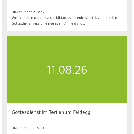
So. 09.08.2026, 10.40 bis 11.40 Uhr
Diakon Richard Böck
Wer gerne ein gemeinsames Mittagessen geniesst, ist dazu nach dem
Gottesdienst herzlich eingeladen. Anmeldung...
11.08.26
Gottesdienst im Tertianum Feldegg
Di. 11.08.2026, 09.30 bis 10.30 Uhr
Diakon Richard Böck