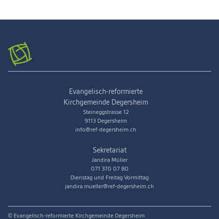
Evangelisch-reformierte
Kirchgemeinde Degersheim
Steineggstrasse 12
9113 Degersheim
info@ref-degersheim.ch
Sekretariat
Jandira Müller
071 370 07 80
Dienstag und Freitag Vormittag
jandira.mueller@ref-degersheim.ch
© Evangelisch-reformierte Kirchgemeinde Degersheim