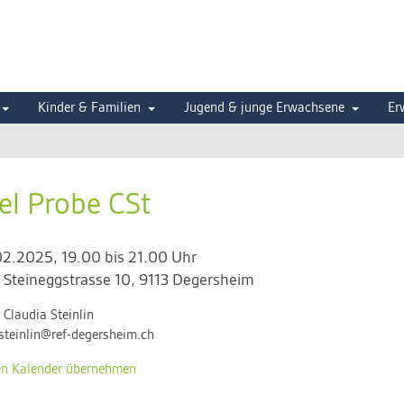
Kinder & Familien
Jugend & junge Erwachsene
Er
el Probe CSt
.02.2025, 19.00 bis 21.00 Uhr
,
Steineggstrasse 10, 9113 Degersheim
:
Claudia Steinlin
steinlin@ref-degersheim.ch
en Kalender übernehmen