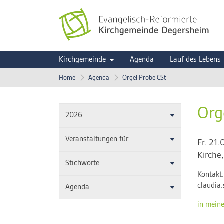
Kirchgemeinde
Agenda
Lauf des Lebens
Home
Agenda
Orgel Probe CSt
Org
2026
Veranstaltungen für
Fr. 21
Kirche
Stichworte
Kontakt
claudia.
Agenda
in mein