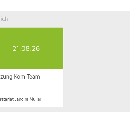
ich
21.08.26
tzung Kom-Team
 21.08.2026, 10.30 bis 11.30
r
retariat Jandira Müller