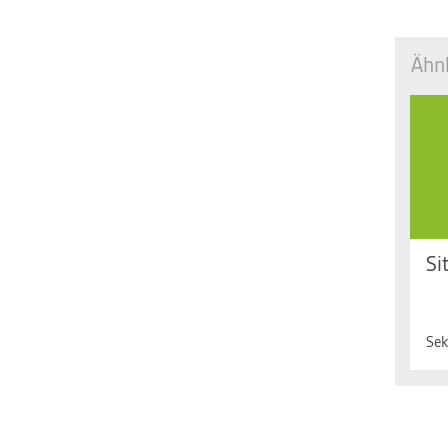
Ähnl
Si
Fr.
Uh
Sek