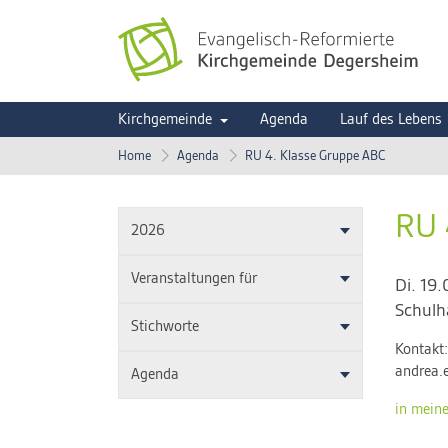
Kirchgemeinde
Agenda
Lauf des Lebens
Home
Agenda
RU 4. Klasse Gruppe ABC
RU 
2026
Veranstaltungen für
Di. 19
Schulh
Stichworte
Kontakt
andrea.
Agenda
in mein