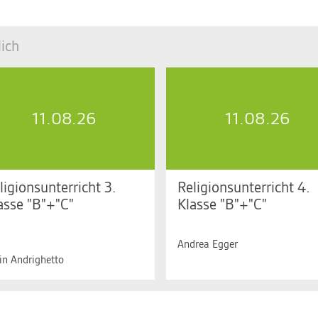
ich
11.08.26
11.08.26
ligionsunterricht 3.
Religionsunterricht 4.
asse "B"+"C"
Klasse "B"+"C"
 11.08.2026, 13.45 bis 15.25
Di. 11.08.2026, 15.25 bis 16.15
r
Andrea Egger
in Andrighetto