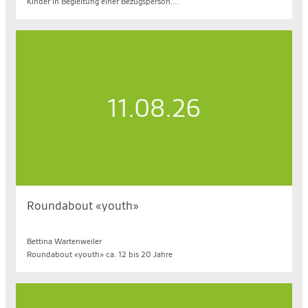
Kinder in Begleitung einer Bezugsperson....
11.08.26
Roundabout «youth»
Di. 11.08.2026, 18.15 bis 19.30 Uhr
Bettina Wartenweiler
Roundabout «youth» ca. 12 bis 20 Jahre