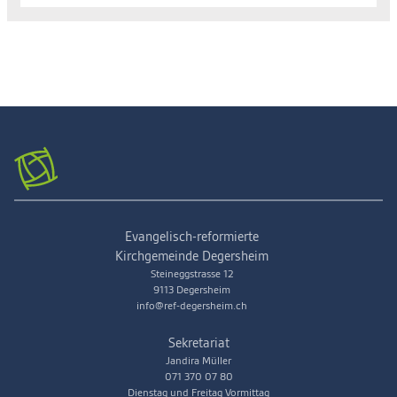
Evangelisch-reformierte
Kirchgemeinde Degersheim
Steineggstrasse 12
9113 Degersheim
info@ref-degersheim.ch
Sekretariat
Jandira Müller
071 370 07 80
Dienstag und Freitag Vormittag