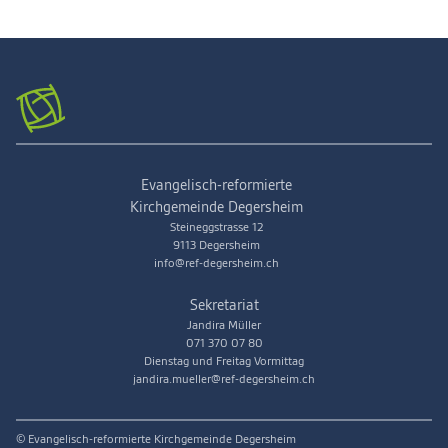
Evangelisch-reformierte
Kirchgemeinde Degersheim
Steineggstrasse 12
9113 Degersheim
info@ref-degersheim.ch
Sekretariat
Jandira Müller
071 370 07 80
Dienstag und Freitag Vormittag
jandira.mueller@ref-degersheim.ch
© Evangelisch-reformierte Kirchgemeinde Degersheim