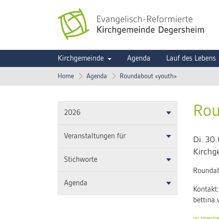
Kirchgemeinde
Agenda
Lauf des Lebens
Home
Agenda
Roundabout «youth»
Rou
2026
Veranstaltungen für
Di. 30
Kirch
Stichworte
Roundab
Agenda
Kontakt
bettina