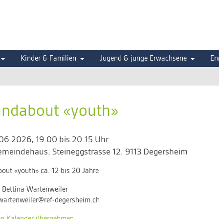
Kinder & Familien
Jugend & junge Erwachsene
Er
ndabout «youth»
.06.2026, 19.00 bis 20.15 Uhr
gemeindehaus
,
Steineggstrasse 12, 9113 Degersheim
out «youth» ca. 12 bis 20 Jahre
:
Bettina Wartenweiler
.wartenweiler@ref-degersheim.ch