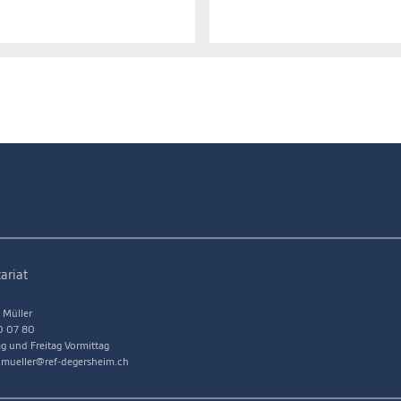
ariat
 Müller
0 07 80
g und Freitag Vormittag
a.mueller@ref-degersheim.ch