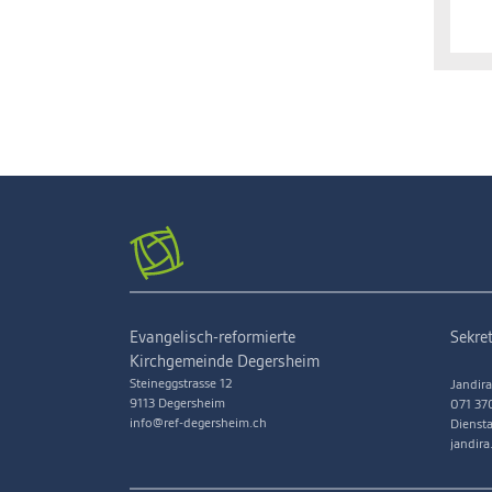
Evangelisch-reformierte
Sekret
Kirchgemeinde Degersheim
Steineggstrasse 12
Jandira
9113 Degersheim
071 37
info@ref-degersheim.ch
Diensta
jandir