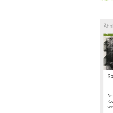
in mein
Ähnl
Ro
Mo.
Uh
Bet
Rou
von