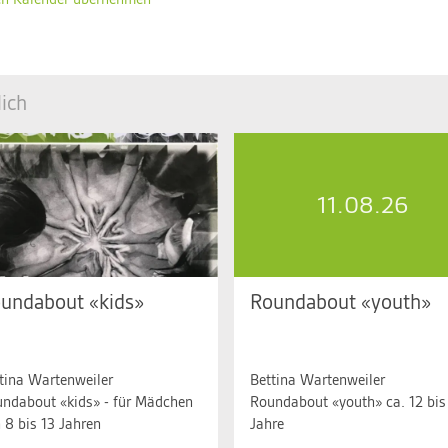
en Kalender übernehmen
ich
11.08.26
undabout «kids»
Roundabout «youth»
 10.08.2026, 16.30 bis 17.45
Di. 11.08.2026, 19.00 bis 20.1
r
Uhr
tina Wartenweiler
Bettina Wartenweiler
ndabout «kids» - für Mädchen
Roundabout «youth» ca. 12 bis
 8 bis 13 Jahren
Jahre