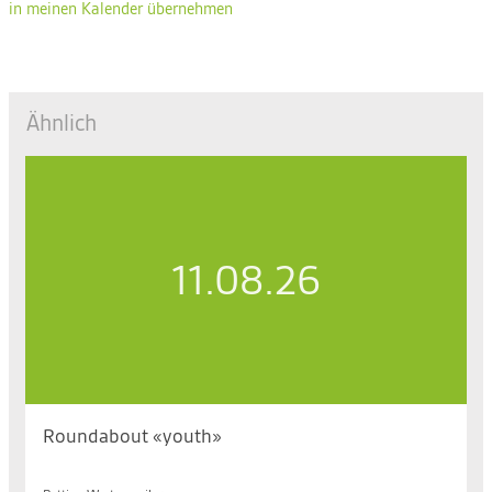
in meinen Kalender übernehmen
Ähnlich
11.08.26
Roundabout «youth»
Di. 11.08.2026, 18.15 bis 19.30 Uhr