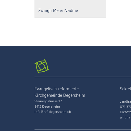
Zwingli Meier Nadine
Evangelisch-reformierte
Sekret
Kirchgemeinde Degersheim
Steineggstrasse 12
Jandira
9113 Degersheim
071 37
info@ref-degersheim.ch
Diensta
jandir