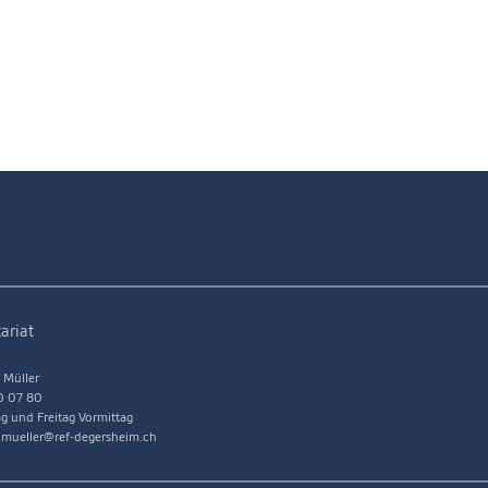
ariat
 Müller
0 07 80
g und Freitag Vormittag
a.mueller@ref-degersheim.ch