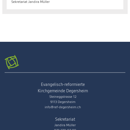
Sekretariat Jandira Müller
Evangelisch-reformierte
Kirchgemeinde Degersheim
Steineggstrasse 12
9113 Degersheim
info@ref-degersheim.ch
Sekretariat
Jandira Müller